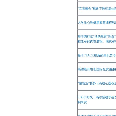
“
五育融合
”
视角下医药卫生
大学生心理健康教育课程思
基于陶行知
“
活的教育
”
理念
程改革的内在逻辑、现状审
基于
TPACK
视角的高职英语
高职教育在地国际化实施路
“
慢就业
”
趋势下高校公益创
SPOC
时代下高职院校学生
制研究