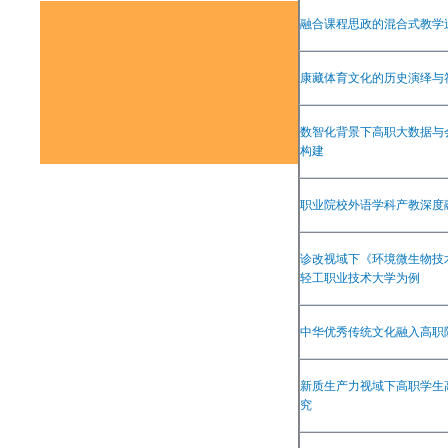
融合课程思政的混合式教学
版权所有：《
康藏体育文化的历史演绎与
地址：湖北省武汉市
数智化背景下高职大数据与
构建
联系电话：
027-87
职业院校外语学科产教深度
诊改视域下《环境微生物技
轻工职业技术大学为例
中华优秀传统文化融入高职
新质生产力视域下高职学生
究