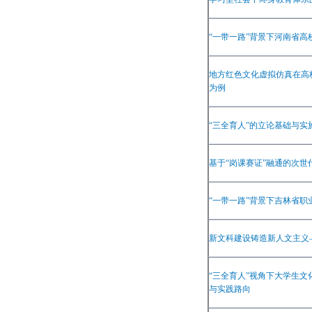
“
一带一路
”
背景下河南省高
地方红色文化虚拟仿真在高
为例
“
三全育人
”
的立论基础与实
基于
“
岗课赛证
”
融通的次世
“
一带一路
”
背景下吉林省职
新文科建设铸造新人文主义
“
三全育人
”
视角下大学生文
与实践路向