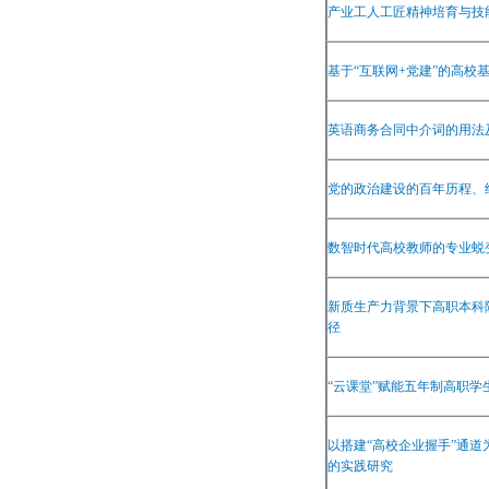
产业工人工匠精神培育与技
基于
“
互联网
+
党建
”
的高校
英语商务合同中介词的用法
党的政治建设的百年历程、
数智时代高校教师的专业蜕
新质生产力背景下高职本科
径
“
云课堂
”
赋能五年制高职学
以搭建
“
高校企业握手
”
通道
的实践研究