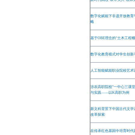
数字化赋能下非遗开放教育
略
基于
OBE
理念的
“
土木工程
数字化教育模式对学生创新
人工智能赋能职业院校艺术
涉农高职院校
“
一中心三课
与实践
——
以
K
高职为例
新文科背景下中国古代文学
改革探索
在传承红色基因中培育时代