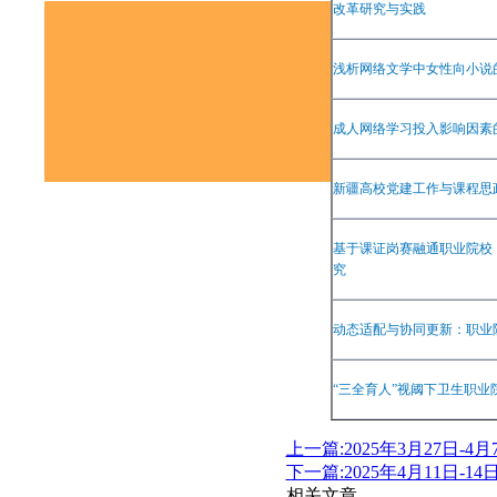
改革研究与实践
版权所有：《
浅析网络文学中女性向小说
地址：湖北省武汉市
成人网络学习投入影响因素
新疆高校党建工作与课程思
联系电话：
027-87
基于课证岗赛融通职业院校
究
动态适配与协同更新：职业
“
三全育人
”
视阈下卫生职业
上一篇:2025年3月27日-
下一篇:2025年4月11日-
相关文章