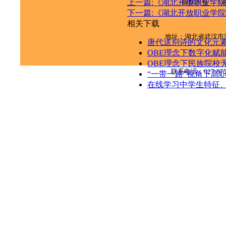
版权所有：《
上一篇:《湖北开放职业学院学
下一篇:《湖北开放职业学院学
相关下载
地址：湖北省武汉市
唐代送别诗的文化元
OBE理念下数字化赋能
OBE理念下民族院校
联系电话：
027-87
“一带一路”视角下高
在线学习中学生特征