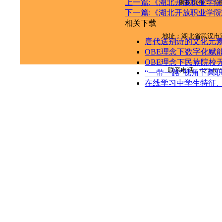
版权所有：《
上一篇:《湖北开放职业学院学
下一篇:《湖北开放职业学院学
相关下载
地址：湖北省武汉市
唐代送别诗的文化元
OBE理念下数字化赋能
OBE理念下民族院校
联系电话：
027-87
“一带一路”视角下高
在线学习中学生特征