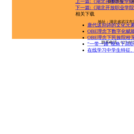
版权所有：《
上一篇:《湖北开放职业学院学
下一篇:《湖北开放职业学院学
相关下载
地址：湖北省武汉市
唐代送别诗的文化元
OBE理念下数字化赋能
OBE理念下民族院校
联系电话：
027-87
“一带一路”视角下高
在线学习中学生特征