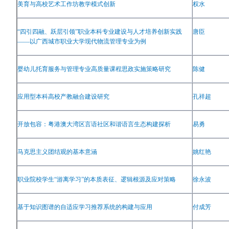
美育与高校艺术工作坊教学模式创新
权水
“
四引四融、跃层引领
”
职业本科专业建设与人才培养创新实践
唐臣
——
以广西城市职业大学现代物流管理专业为例
婴幼儿托育服务与管理专业高质量课程思政实施策略研究
陈健
应用型本科高校产教融合建设研究
孔祥超
开放包容：粤港澳大湾区言语社区和谐语言生态构建探析
易勇
马克思主义团结观的基本意涵
姚红艳
职业院校学生
“
游离学习
”
的本质表征、逻辑根源及应对策略
徐永波
基于知识图谱的自适应学习推荐系统的构建与应用
付成芳