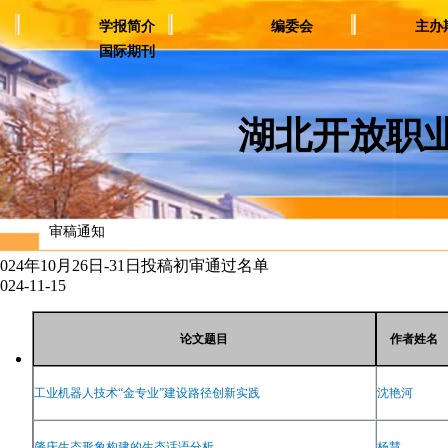
学报简介
编委会
主办
国际期刊
湖北开放职
审稿通知
2024年10月26日-31日投稿初审通过名单
024-11-15
论文题目
作者姓名
工业机器人技术
“
金专业
”
建设路径创新实践
沈艳河
肇庆生态形象构建的生态话语分析
杨慧