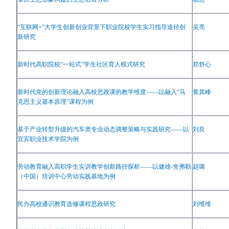
“
互联网
+”
大学生创新创业背景下职业院校学生实习指导途径创
吴亮
新研究
新时代高职院校
“
一站式
”
学生社区育人模式研究
郑舒心
新时代党的创新理论融入高校思政课的教学维度
——
以融入
“
马
黄其峰
克思主义基本原理
”
课程为例
基于产业转型升级的汽车类专业动态调整策略与实践研究
——
以
刘良
宜宾职业技术学院为例
劳动教育融入高职学生实训教学创新路径探析
——
以健雄
-
舍弗勒
赵璐
（中国）培训中心劳动实践基地为例
民办高校通识教育选修课程思政研究
刘维维