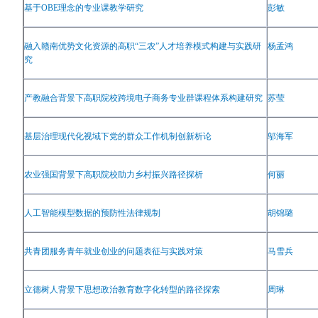
基于
OBE
理念的专业课教学研究
彭敏
融入赣南优势文化资源的高职
“
三农
”
人才培养模式构建与实践研
杨孟鸿
究
产教融合背景下高职院校跨境电子商务专业群课程体系构建研究
苏莹
基层治理现代化视域下党的群众工作机制创新析论
邬海军
农业强国背景下高职院校助力乡村振兴路径探析
何丽
人工智能模型数据的预防性法律规制
胡锦璐
共青团服务青年就业创业的问题表征与实践对策
马雪兵
立德树人背景下思想政治教育数字化转型的路径探索
周琳