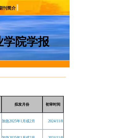
期刊简介
业学院学报
拟发月份
初审时间
加急
2025
年
1
月或
2
月
2024/11/8
加急
2025
年
1
月或
2
月
2024/11/8