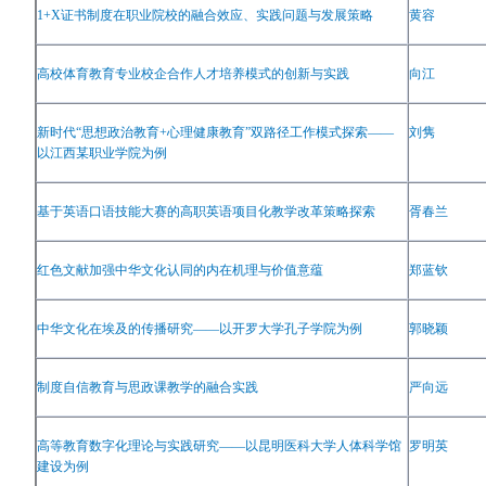
1+X
证书制度在职业院校的融合效应、实践问题与发展策略
黄容
高校体育教育专业校企合作人才培养模式的创新与实践
向江
新时代
“
思想政治教育
+
心理健康教育
”
双路径工作模式探索
——
刘隽
以江西某职业学院为例
基于英语口语技能大赛的高职英语项目化教学改革策略探索
胥春兰
红色文献加强中华文化认同的内在机理与价值意蕴
郑蓝钦
中华文化在埃及的传播研究
——
以开罗大学孔子学院为例
郭晓颖
制度自信教育与思政课教学的融合实践
严向远
高等教育数字化理论与实践研究
——
以昆明医科大学人体科学馆
罗明英
建设为例