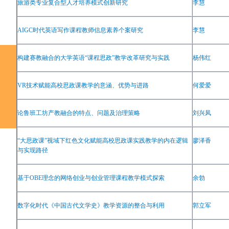
旅游类专业复合型人才培养模式创新研究
李慧
AIGC
时代英语写作课程教师信息素养个案研究
李慧
构建赛教融合的大学英语
“
课程思政
”
教学改革研究与实践
杨伟红
版权所有：《湖北开放职业学院学报》编辑部
VR
技术赋能高校思政课教学的意涵、优势与进路
何爱爱
地址：湖北省武汉市洪山区民族大道56
号
邮编：
430074
论鲁班工坊产教融合的特点、问题及治理策略
刘兴凤
联系电话：
027-87509971
；网址：
http://www.hbxb.net/
“
大思政课
”
视域下红色文化赋能高校思政课实践教学的内在逻辑
廖泽香
与实现路径
基于
OBE
理念的网络创业与创业管理课程教学模式探索
余勃
数字化时代《中国古代文学史》教学资源的整合与利用
郭立军